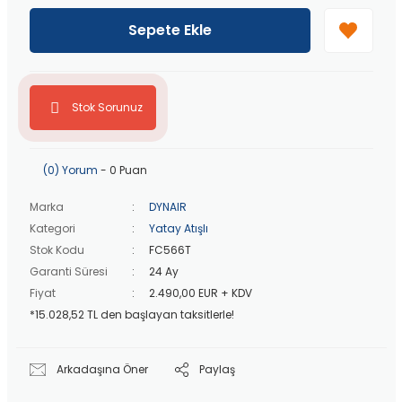
40 bin TL
üzeri özel teklif!
Peşin fiyatına
3 taksit
!
Sepete Ekle
20 bin TL
üzeri ücretsiz kargo!
40 bin TL
üzeri özel teklif!
Stok Sorunuz
(0) Yorum
- 0 Puan
Marka
DYNAIR
Kategori
Yatay Atışlı
Stok Kodu
FC566T
Garanti Süresi
24 Ay
Fiyat
2.490,00 EUR + KDV
*15.028,52 TL den başlayan taksitlerle!
Arkadaşına Öner
Paylaş