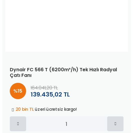
Dynair FC 566 T (6200m³/h) Tek Hızlı Radyal
Çatı Fanı
164.041,20 TL
%15
139.435,02 TL
Peşin fiyatına
3 taksit
!
20 bin TL
üzeri ücretsiz kargo!
40 bin TL
üzeri özel teklif!
Peşin fiyatına
3 taksit
!
20 bin TL
üzeri ücretsiz kargo!