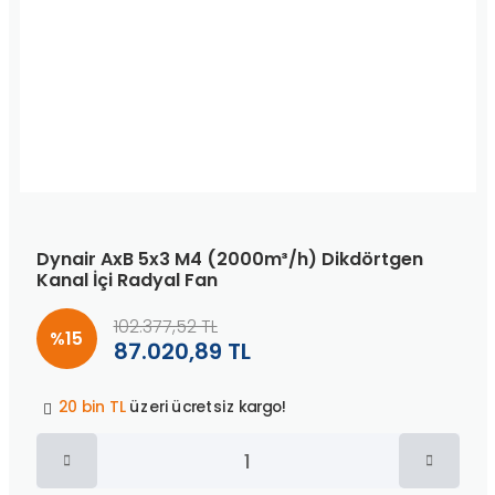
Dynair AxB 5x3 M4 (2000m³/h) Dikdörtgen
Kanal İçi Radyal Fan
102.377,52 TL
%15
87.020,89 TL
Peşin fiyatına
3 taksit
!
20 bin TL
üzeri ücretsiz kargo!
40 bin TL
üzeri özel teklif!
Peşin fiyatına
3 taksit
!
20 bin TL
üzeri ücretsiz kargo!