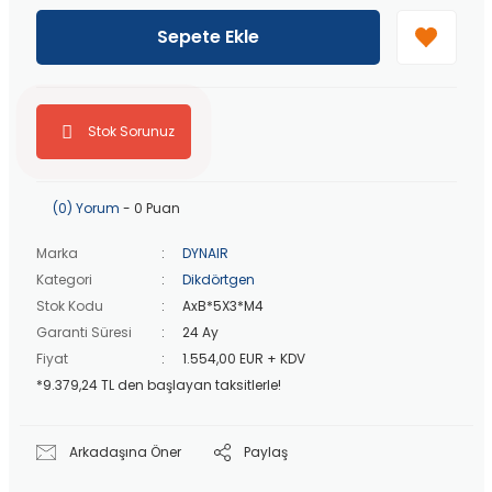
40 bin TL
üzeri özel teklif!
Peşin fiyatına
3 taksit
!
Sepete Ekle
20 bin TL
üzeri ücretsiz kargo!
40 bin TL
üzeri özel teklif!
Stok Sorunuz
(0) Yorum
- 0 Puan
Marka
DYNAIR
Kategori
Dikdörtgen
Stok Kodu
AxB*5X3*M4
Garanti Süresi
24 Ay
Fiyat
1.554,00 EUR + KDV
*9.379,24 TL den başlayan taksitlerle!
Arkadaşına Öner
Paylaş