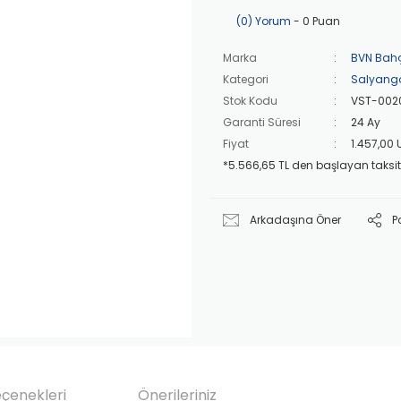
(0) Yorum
- 0 Puan
Marka
BVN Bah
Kategori
Salyango
Stok Kodu
VST-002
Garanti Süresi
24 Ay
Fiyat
1.457,00
*5.566,65 TL den başlayan taksitl
Arkadaşına Öner
P
eçenekleri
Önerileriniz