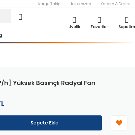
Kargo Takip
Hakkımızda
Yardım & Destek
Üyelik
Favoriler
Sepetim
g
/h] Yüksek Basınçlı Radyal Fan
TL
Sepete Ekle