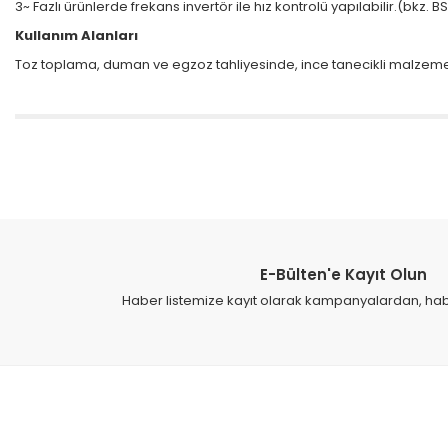
3~ Fazlı ürünlerde frekans invertör ile hız kontrolü yapılabilir.(bkz. 
Kullanım Alanları
Toz toplama, duman ve egzoz tahliyesinde, ince tanecikli malzeme n
Bu ürünün fiyat bilgisi, resim, ürün açıklamalarında ve diğer konular
Görüş ve önerileriniz için teşekkür ederiz.
Ürün resmi kalitesiz, bozuk veya görüntülenemiyor.
Ürün açıklamasında eksik bilgiler bulunuyor.
E-Bülten'e Kayıt Olun
Ürün bilgilerinde hatalar bulunuyor.
Haber listemize kayıt olarak kampanyalardan, haber
Ürün fiyatı diğer sitelerden daha pahalı.
Bu ürüne benzer farklı alternatifler olmalı.