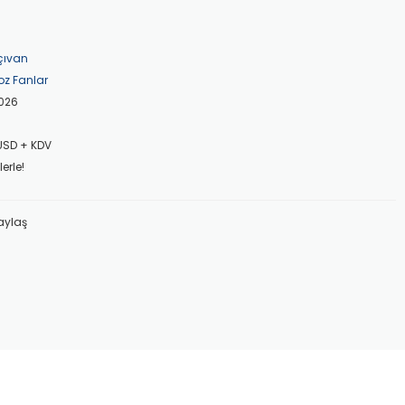
çıvan
z Fanlar
026
 USD + KDV
erle!
aylaş