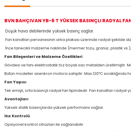
BVN BAHÇIVAN YB-6 T YÜKSEK BASINÇLI RADYAL FA
Düşük hava debilerinde yüksek basınç sağlar.
Fan kanatları pervanesinin arka plakası üzerinde radyal şekilde dizi
İnce tanecikli malzeme naklinde (mermer tozu, granür, plastik vs.),
Fan Bileşenleri ve Malzeme Özellikleri
Gövdesi ve fanı elektrostatik toz boyalı sac metalden üretilmiştir. M
Bütün modeller asenkron motora sahiptir. Max.120ºC sıcaklığında ha
Fan Yapısı
Tek emişli, orta basınçlı radyal fan tipindedir. Fan kanatları radya
Avantajları
Yüksek statik basınçlarda yüksek performans sağlar.
Hız Kontrolü
Opsiyonel kontrol cihazları ile sağlanabilir.