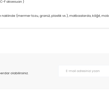
BSC-F aksesuarı )
aklinde (mermer tozu, granül, plastik vs.), matbaalarda, kâğıt, mobily
da yetersiz gördüğünüz noktaları öneri formunu kullanarak tarafımıza il
Bu ürüne ilk yorumu siz yapın!
Yorum Yaz
dar olabilirsiniz.