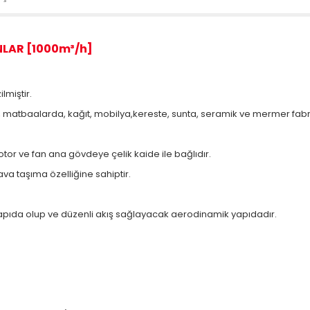
NLAR [1000m³/h]
lmiştir.
 matbaalarda, kağıt, mobilya,kereste, sunta, seramik ve mermer fabrik
otor ve fan ana gövdeye çelik kaide ile bağlıdır.
va taşıma özelliğine sahiptir.
l yapıda olup ve düzenli akış sağlayacak aerodinamik yapıdadır.