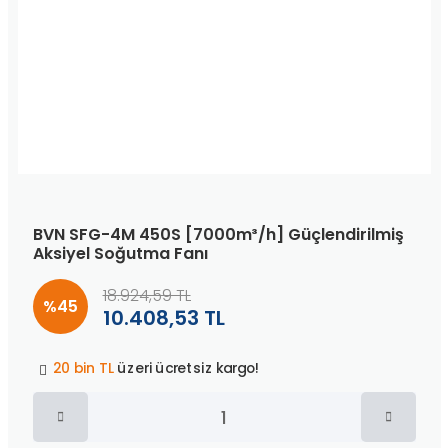
BVN SFG-4M 450S [7000m³/h] Güçlendirilmiş
Aksiyel Soğutma Fanı
18.924,59 TL
%45
10.408,53 TL
Peşin fiyatına
3 taksit
!
20 bin TL
üzeri ücretsiz kargo!
40 bin TL
üzeri özel teklif!
Peşin fiyatına
3 taksit
!
20 bin TL
üzeri ücretsiz kargo!