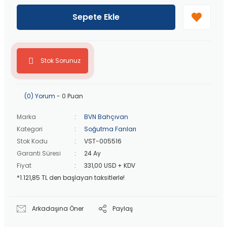
40 bin TL
üzeri özel teklif!
Peşin fiyatına
3 taksit
!
Sepete Ekle
20 bin TL
üzeri ücretsiz kargo!
40 bin TL
üzeri özel teklif!
Stok Sorunuz
(0) Yorum
- 0 Puan
Marka
BVN Bahçıvan
Kategori
Soğutma Fanları
Stok Kodu
VST-005516
Garanti Süresi
24 Ay
Fiyat
331,00 USD + KDV
*1.121,85 TL den başlayan taksitlerle!
Arkadaşına Öner
Paylaş