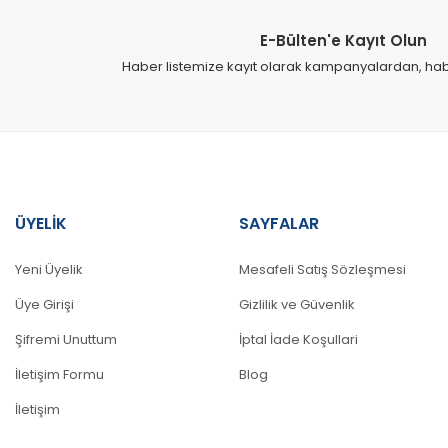
Ürün açıklamasında eksik bilgiler bulunuyor.
E-Bülten'e Kayıt Olun
Ürün bilgilerinde hatalar bulunuyor.
Haber listemize kayıt olarak kampanyalardan, haber
Ürün fiyatı diğer sitelerden daha pahalı.
Bu ürüne benzer farklı alternatifler olmalı.
ÜYELİK
SAYFALAR
Yeni Üyelik
Mesafeli Satış Sözleşmesi
Üye Girişi
Gizlilik ve Güvenlik
Şifremi Unuttum
İptal İade Koşullari
İletişim Formu
Blog
İletişim