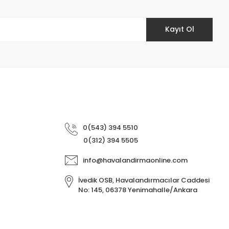
Kayıt Ol
0(543) 394 5510
0(312) 394 5505
info@havalandirmaonline.com
İvedik OSB, Havalandırmacılar Caddesi
No: 145, 06378 Yenimahalle/Ankara