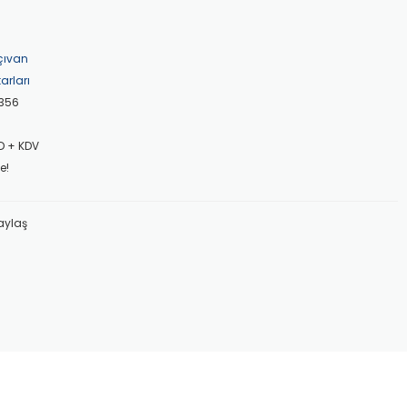
çıvan
arları
356
D + KDV
e!
aylaş