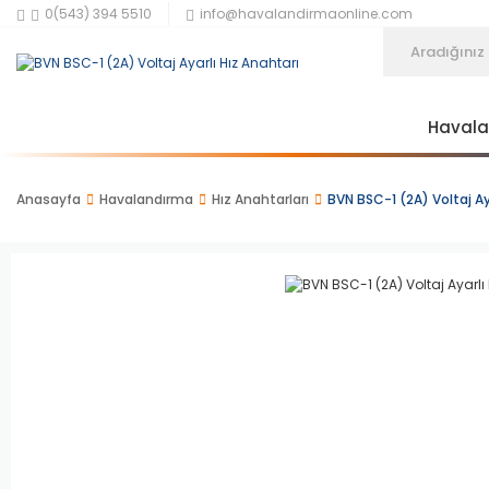
0(543) 394 5510
info@havalandirmaonline.com
Haval
Anasayfa
Havalandırma
Hız Anahtarları
BVN BSC-1 (2A) Voltaj Ay