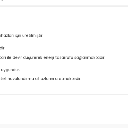
zları için üretilmiştir.
ir.
ı ile devir düşürerek enerji tasarrufu sağlanmaktadır.
n uygundur.
iteli havalandırma cihazlarını üretmektedir.
da yetersiz gördüğünüz noktaları öneri formunu kullanarak tarafımıza il
Bu ürüne ilk yorumu siz yapın!