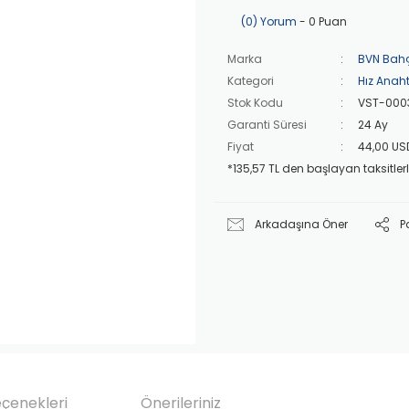
(0) Yorum
- 0 Puan
Marka
BVN Bah
Kategori
Hız Anaht
Stok Kodu
VST-000
Garanti Süresi
24 Ay
Fiyat
44,00 US
*135,57 TL den başlayan taksitlerl
Arkadaşına Öner
P
eçenekleri
Önerileriniz