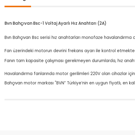
Bvn Bahçıvan Bsc-1 Voltaj Ayarlı Hız Anahtarı (2A)
Bvn Bahçıvan Bsc serisi hız anahtarları monofaze havalandırma ciha
Fan üzerindeki motorun devrini frekans ayarı ile kontrol etmekted
Fanın tam kapasite çalışması gerekmeyen durumlarda, hız anahtar
Havalandırma fanlarında motor gerilimleri 220V olan cihazlar içi
Bahçıvan motor markası "BVN” Türkiye’nin en uygun fiyatlı, en kal
Bu ürünün fiyat bilgisi, resim, ürün açıklamalarında ve diğer konular
Görüş ve önerileriniz için teşekkür ederiz.
Ürün resmi kalitesiz, bozuk veya görüntülenemiyor.