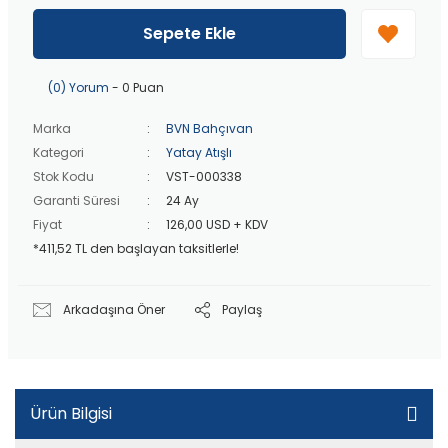
40 bin TL
üzeri özel teklif!
Peşin fiyatına
3 taksit
!
Sepete Ekle
20 bin TL
üzeri ücretsiz kargo!
40 bin TL
üzeri özel teklif!
(0) Yorum
- 0 Puan
Marka
BVN Bahçıvan
Kategori
Yatay Atışlı
Stok Kodu
VST-000338
Garanti Süresi
24 Ay
Fiyat
126,00 USD + KDV
*411,52 TL den başlayan taksitlerle!
Arkadaşına Öner
Paylaş
Ürün Bilgisi