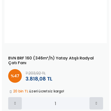
BVN BRF 160 (346m³/h) Yatay Atışlı Radyal
Çatı Fanı
7.203,92 TL
%47
3.818,08 TL
Peşin fiyatına
3 taksit
!
20 bin TL
üzeri ücretsiz kargo!
40 bin TL
üzeri özel teklif!
Peşin fiyatına
3 taksit
!
20 bin TL
üzeri ücretsiz kargo!