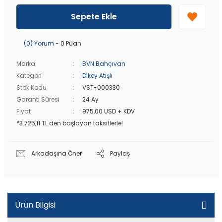
40 bin TL
üzeri özel teklif!
Peşin fiyatına
3 taksit
!
Sepete Ekle
20 bin TL
üzeri ücretsiz kargo!
40 bin TL
üzeri özel teklif!
(0) Yorum
- 0 Puan
Marka
BVN Bahçıvan
Kategori
Dikey Atışlı
Stok Kodu
VST-000330
Garanti Süresi
24 Ay
Fiyat
975,00 USD + KDV
*3.725,11 TL den başlayan taksitlerle!
Arkadaşına Öner
Paylaş
Ürün Bilgisi