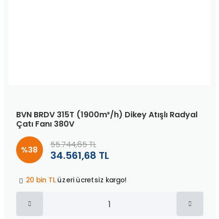
BVN BRDV 315T (1900m³/h) Dikey Atışlı Radyal
Çatı Fanı 380V
55.744,65 TL
%38
34.561,68 TL
Peşin fiyatına
3 taksit
!
20 bin TL
üzeri ücretsiz kargo!
40 bin TL
üzeri özel teklif!
Peşin fiyatına
3 taksit
!
20 bin TL
üzeri ücretsiz kargo!