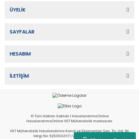
ÜYELİK
SAYFALAR
HESABIM
İLETİŞİM
© Tüm Hakları Saklıdır | HavalandırmaOnline
HavalandırmaOnline VST Mühendislik markasıdır.
VST Mühendislik Havalandırma Kanal ve Ekipmanları San. Tic. Ltd. Şti.
Vergi No: 9250502117 | Vergi Dairesi: İvedik