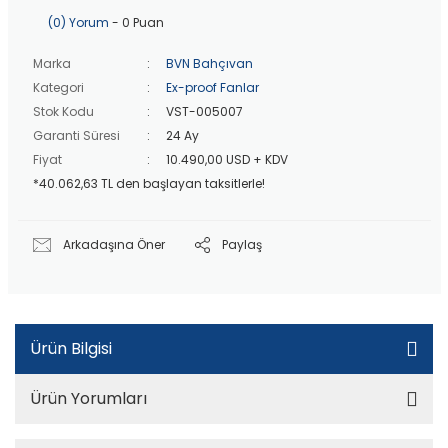
40 bin TL
üzeri özel teklif!
Peşin fiyatına
3 taksit
!
(0) Yorum
- 0 Puan
20 bin TL
üzeri ücretsiz kargo!
40 bin TL
üzeri özel teklif!
Marka
BVN Bahçıvan
Kategori
Ex-proof Fanlar
Stok Kodu
VST-005007
Garanti Süresi
24 Ay
Fiyat
10.490,00 USD + KDV
*40.062,63 TL den başlayan taksitlerle!
Arkadaşına Öner
Paylaş
Ürün Bilgisi
Ürün Yorumları