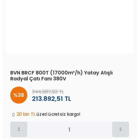
BVN BRCF 800T (17000m³/h) Yatay Atışlı
Radyal Çatı Fanı 380V
344.987,92 TL
%38
213.892,51 TL
Peşin fiyatına
3 taksit
!
20 bin TL
üzeri ücretsiz kargo!
40 bin TL
üzeri özel teklif!
Peşin fiyatına
3 taksit
!
20 bin TL
üzeri ücretsiz kargo!