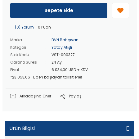
40 bin TL
üzeri özel teklif!
Peşin fiyatına
3 taksit
!
Sepete Ekle
20 bin TL
üzeri ücretsiz kargo!
40 bin TL
üzeri özel teklif!
(0) Yorum
- 0 Puan
Marka
BVN Bahçıvan
Kategori
Yatay Atışlı
Stok Kodu
VST-000327
Garanti Süresi
24 Ay
Fiyat
6.034,00 USD + KDV
*23.053,66 TL den başlayan taksitlerle!
Arkadaşına Öner
Paylaş
Ürün Bilgisi