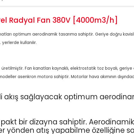
iyel Radyal Fan 380V [4000m3/h]
atları optimum aerodinamik tasarıma sahiptir. Geriye doğru kavisli y
yerlerde kullanılır.
 üretilmiştir. Fan kanatları kaynaklı, elektrostatik toz boyalı, geriy
modeller asenkron motora sahiptir. Motorlar hava akımının dışındadır
nli akış sağlayacak optimum aerodina
ompakt bir dizayna sahiptir. Aerodinami
 yönden atış yapabilme özelliğine sahipt