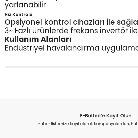
yarlanabilir
Hız Kontrolü
Opsiyonel kontrol cihazları ile sağla
3~ Fazlı ürünlerde frekans invertör il
Kullanım Alanları
Endüstriyel havalandırma
uygulama
Bu ürünün fiyat bilgisi, resim, ürün açıklamalarında ve diğer konular
Görüş ve önerileriniz için teşekkür ederiz.
Ürün resmi kalitesiz, bozuk veya görüntülenemiyor.
Ürün açıklamasında eksik bilgiler bulunuyor.
E-Bülten'e Kayıt Olun
Ürün bilgilerinde hatalar bulunuyor.
Haber listemize kayıt olarak kampanyalardan, haber
Ürün fiyatı diğer sitelerden daha pahalı.
Bu ürüne benzer farklı alternatifler olmalı.