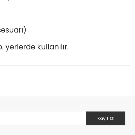
sesuarı)
b.
yerlerde kullanılır.
etebilirsiniz.
Kayıt Ol