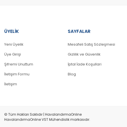
ÜYELİK
SAYFALAR
Yeni Üyelik
Mesafeli Satış Sözleşmesi
Üye Girişi
Gizlilik ve Güvenlik
Şifremi Unuttum
İptal İade Koşullari
İletişim Formu
Blog
İletişim
© Tüm Hakları Saklıdır | HavalandırmaOnline
HavalandırmaOnline VST Mühendislik markasıdır.