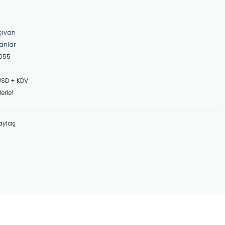
çıvan
anlar
055
 USD + KDV
erle!
aylaş