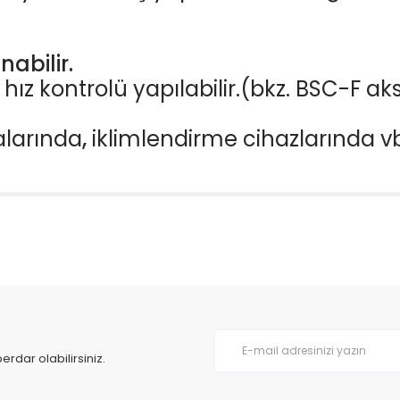
nabilir.
e hız kontrolü yapılabilir.(bkz. BSC-F ak
larında
,
iklimlendirme
cihazlarında
v
da yetersiz gördüğünüz noktaları öneri formunu kullanarak tarafımıza il
Bu ürüne ilk yorumu siz yapın!
Yorum Yaz
dar olabilirsiniz.