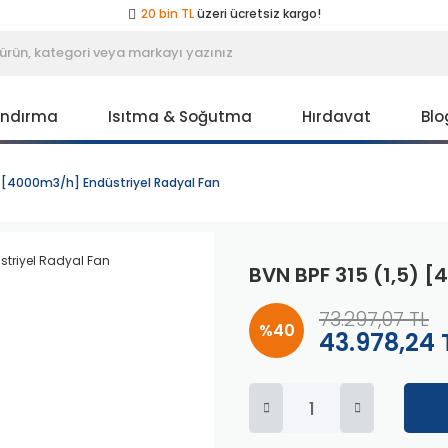
20 bin TL
üzeri ücretsiz kargo!
40 bin TL
üzeri özel teklif!
Peşin fiyatına
3 taksit
!
20 bin TL
üzeri ücretsiz kargo!
40 bin TL
üzeri özel teklif!
Peşin fiyatına
3 taksit
!
andırma
Isıtma & Soğutma
Hırdavat
Blo
20 bin TL
üzeri ücretsiz kargo!
40 bin TL
üzeri özel teklif!
) [4000m3/h] Endüstriyel Radyal Fan
BVN BPF 315 (1,5) 
73.297,07 TL
%40
43.978,24 