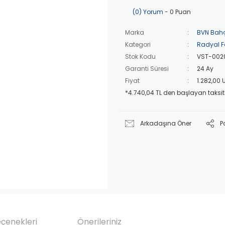
(0) Yorum
- 0 Puan
Marka
BVN Bah
Kategori
Radyal F
Stok Kodu
VST-002
Garanti Süresi
24 Ay
Fiyat
1.282,00
*4.740,04 TL den başlayan taksitl
Arkadaşına Öner
P
eçenekleri
Önerileriniz