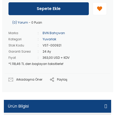
40 bin TL
üzeri özel teklif!
Peşin fiyatına
3 taksit
!
Sepete Ekle
20 bin TL
üzeri ücretsiz kargo!
40 bin TL
üzeri özel teklif!
(0) Yorum
- 0 Puan
Marka
BVN Bahçıvan
Kategori
Yuvarlak
Stok Kodu
VST-000921
Garanti Süresi
24 Ay
Fiyat
363,00 USD + KDV
*1.118,46 TL den başlayan taksitlerle!
Arkadaşına Öner
Paylaş
Ürün Bilgisi