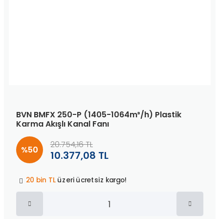
BVN BMFX 250-P (1405-1064m³/h) Plastik
Karma Akışlı Kanal Fanı
20.754,16 TL
%50
10.377,08 TL
Peşin fiyatına
3 taksit
!
20 bin TL
üzeri ücretsiz kargo!
40 bin TL
üzeri özel teklif!
Peşin fiyatına
3 taksit
!
20 bin TL
üzeri ücretsiz kargo!