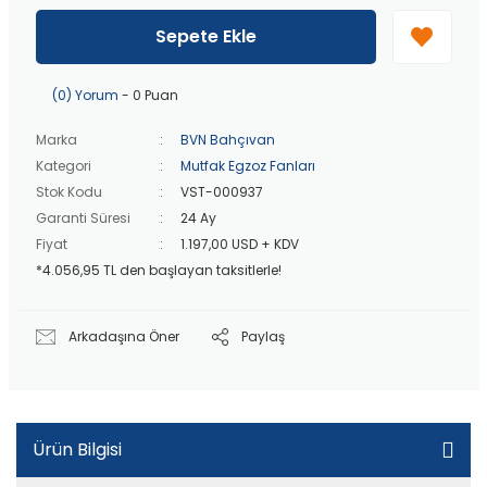
40 bin TL
üzeri özel teklif!
Peşin fiyatına
3 taksit
!
Sepete Ekle
20 bin TL
üzeri ücretsiz kargo!
40 bin TL
üzeri özel teklif!
(0) Yorum
- 0 Puan
Marka
BVN Bahçıvan
Kategori
Mutfak Egzoz Fanları
Stok Kodu
VST-000937
Garanti Süresi
24 Ay
Fiyat
1.197,00 USD + KDV
*4.056,95 TL den başlayan taksitlerle!
Arkadaşına Öner
Paylaş
Ürün Bilgisi