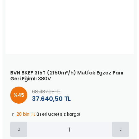
BVN BKEF 315T (2150m³/h) Mutfak Egzoz Fanı
Geri Eğimli 380V
68.437,28 TL
%45
37.640,50 TL
Peşin fiyatına
3 taksit
!
20 bin TL
üzeri ücretsiz kargo!
40 bin TL
üzeri özel teklif!
Peşin fiyatına
3 taksit
!
20 bin TL
üzeri ücretsiz kargo!