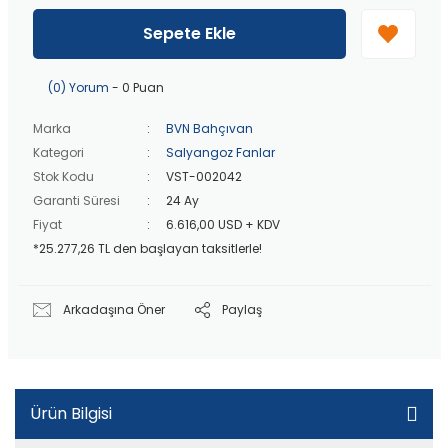
40 bin TL
üzeri özel teklif!
Peşin fiyatına
3 taksit
!
Sepete Ekle
20 bin TL
üzeri ücretsiz kargo!
40 bin TL
üzeri özel teklif!
(0) Yorum
- 0 Puan
Marka
BVN Bahçıvan
Kategori
Salyangoz Fanlar
Stok Kodu
VST-002042
Garanti Süresi
24 Ay
Fiyat
6.616,00 USD + KDV
*25.277,26 TL den başlayan taksitlerle!
Arkadaşına Öner
Paylaş
Ürün Bilgisi