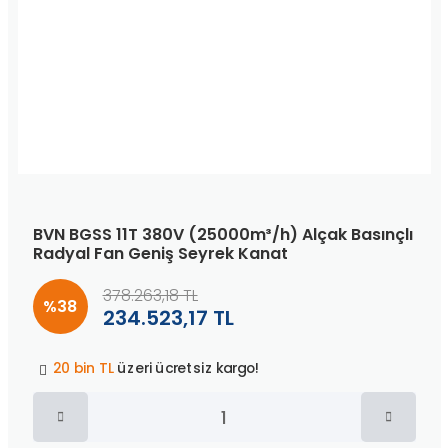
BVN BGSS 11T 380V (25000m³/h) Alçak Basınçlı
Radyal Fan Geniş Seyrek Kanat
378.263,18 TL
%38
234.523,17 TL
Peşin fiyatına
3 taksit
!
20 bin TL
üzeri ücretsiz kargo!
40 bin TL
üzeri özel teklif!
Peşin fiyatına
3 taksit
!
20 bin TL
üzeri ücretsiz kargo!