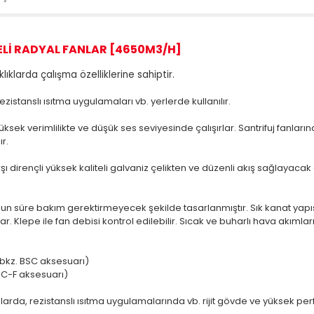
Lİ RADYAL FANLAR [4650M3/H]
ıklarda çalışma özelliklerine sahiptir.
rezistanslı ısıtma uygulamaları vb. yerlerde kullanılır.
ksek verimlilikte ve düşük ses seviyesinde çalışırlar. Santrifuj fanl
r.
rşı dirençli yüksek kaliteli galvaniz çelikten ve düzenli akış sağlayac
e uzun süre bakım gerektirmeyecek şekilde tasarlanmıştır. Sık kanat yap
r. Klepe ile fan debisi kontrol edilebilir. Sıcak ve buharlı hava akımlar
. (bkz. BSC aksesuarı)
 BSC-F aksesuarı)
nlarda, rezistanslı ısıtma uygulamalarında vb. rijit gövde ve yüksek perf