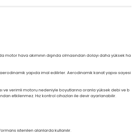
arında motor hava akımının dışında olmasından dolayı daha yüksek ha
ak aerodinamik yapıda imal edilirler. Aerodinamik kanat yapısı sayesi
ısı ve verimli motoru nedeniyle boyutlarına oranla yüksek debi ve b
ından etkilenmez. Hız kontrol cihazları ile devir ayarlanabilir.
ormans istenilen alanlarda kullanılır.