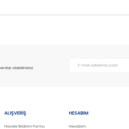
da yetersiz gördüğünüz noktaları öneri formunu kullanarak tarafımıza il
Bu ürüne ilk yorumu siz yapın!
Yorum Yaz
dar olabilirsiniz.
ALIŞVERİŞ
HESABIM
Gönder
Havale Bildirim Formu
Hesabım