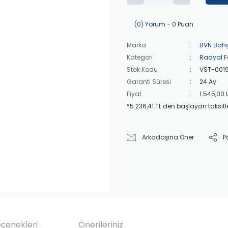
(0) Yorum
- 0 Puan
Marka
BVN Bah
Kategori
Radyal F
Stok Kodu
VST-001
Garanti Süresi
24 Ay
Fiyat
1.545,00
*5.236,41 TL den başlayan taksitle
Arkadaşına Öner
P
eçenekleri
Önerileriniz