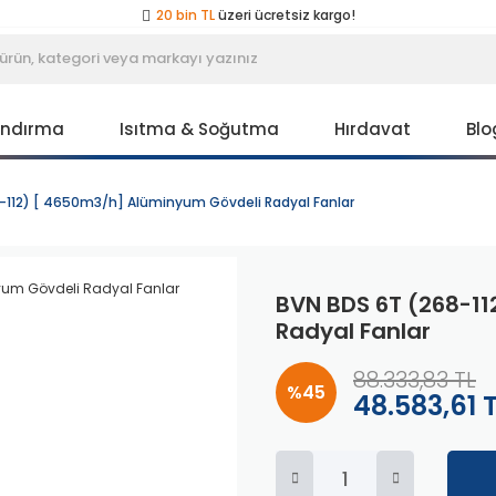
20 bin TL
üzeri ücretsiz kargo!
40 bin TL
üzeri özel teklif!
Peşin fiyatına
3 taksit
!
20 bin TL
üzeri ücretsiz kargo!
40 bin TL
üzeri özel teklif!
Peşin fiyatına
3 taksit
!
andırma
Isıtma & Soğutma
Hırdavat
Blo
20 bin TL
üzeri ücretsiz kargo!
40 bin TL
üzeri özel teklif!
-112) [ 4650m3/h] Alüminyum Gövdeli Radyal Fanlar
BVN BDS 6T (268-1
Radyal Fanlar
88.333,83 TL
%45
48.583,61 