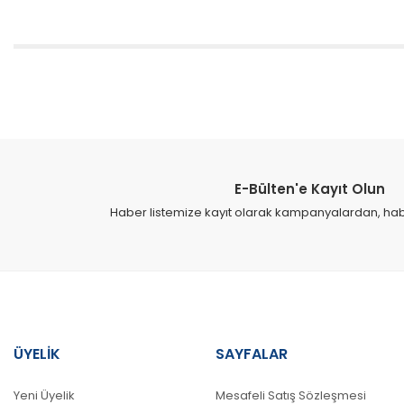
Bu ürünün fiyat bilgisi, resim, ürün açıklamalarında ve diğer konular
Görüş ve önerileriniz için teşekkür ederiz.
Ürün resmi kalitesiz, bozuk veya görüntülenemiyor.
Ürün açıklamasında eksik bilgiler bulunuyor.
E-Bülten'e Kayıt Olun
Ürün bilgilerinde hatalar bulunuyor.
Haber listemize kayıt olarak kampanyalardan, haber
Ürün fiyatı diğer sitelerden daha pahalı.
Bu ürüne benzer farklı alternatifler olmalı.
ÜYELİK
SAYFALAR
Yeni Üyelik
Mesafeli Satış Sözleşmesi