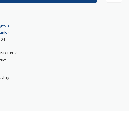
çıvan
anlar
964
 USD + KDV
rle!
aylaş