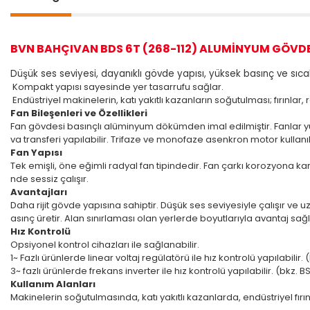
BVN BAHÇIVAN BDS 6T (268-112) ALUMİNYUM GÖVDE
Düşük ses seviyesi, dayanıklı gövde yapısı, yüksek basınç ve sıcakl
Kompakt yapısı sayesinde yer tasarrufu sağlar.
Endüstriyel makinelerin, katı yakıtlı kazanların soğutulması; fırınlar, 
Fan Bileşenleri ve Özellikleri
Fan gövdesi basınçlı alüminyum dökümden imal edilmiştir. Fanlar yü
va transferi yapılabilir. Trifaze ve monofaze asenkron motor kullanılı
Fan Yapısı
Tek emişli, öne eğimli radyal fan tipindedir. Fan çarkı korozyona ka
nde sessiz çalışır.
Avantajları
Daha rijit gövde yapısına sahiptir. Düşük ses seviyesiyle çalışır v
asınç üretir. Alan sınırlaması olan yerlerde boyutlarıyla avantaj sağla
Hız Kontrolü
Opsiyonel kontrol cihazları ile sağlanabilir.
1~ Fazlı ürünlerde linear voltaj regülatörü ile hız kontrolü yapılabilir
3~ fazlı ürünlerde frekans inverter ile hız kontrolü yapılabilir. (bkz.
Kullanım Alanları
Makinelerin soğutulmasında, katı yakıtlı kazanlarda, endüstriyel fırı