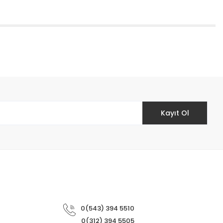
etebilirsiniz.
Kayıt Ol
0(543) 394 5510
0(312) 394 5505