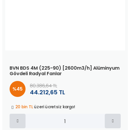
BVN BDS 4M (225-90) [2600m3/h] Alüminyum
Gövdeli Radyal Fanlar
80.386,64 TL
%45
44.212,65 TL
Peşin fiyatına
3 taksit
!
20 bin TL
üzeri ücretsiz kargo!
40 bin TL
üzeri özel teklif!
Peşin fiyatına
3 taksit
!
20 bin TL
üzeri ücretsiz kargo!