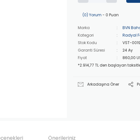
(0) Yorum
- 0 Puan
Marka
BVN Bah
Kategori
Radyal F
Stok Kodu
VST-001
Garanti Süresi
24 Ay
Fiyat
860,00 U
*2.914,77 TL den başlayan taksitle
Arkadaşına Öner
P
eçenekleri
Önerileriniz