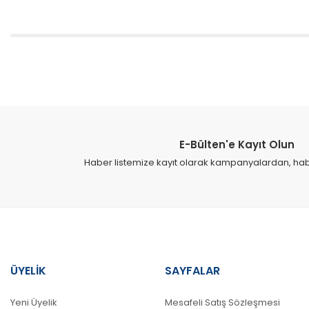
Bu ürünün fiyat bilgisi, resim, ürün açıklamalarında ve diğer konular
Görüş ve önerileriniz için teşekkür ederiz.
Ürün resmi kalitesiz, bozuk veya görüntülenemiyor.
Ürün açıklamasında eksik bilgiler bulunuyor.
E-Bülten'e Kayıt Olun
Ürün bilgilerinde hatalar bulunuyor.
Haber listemize kayıt olarak kampanyalardan, haber
Ürün fiyatı diğer sitelerden daha pahalı.
Bu ürüne benzer farklı alternatifler olmalı.
ÜYELİK
SAYFALAR
Yeni Üyelik
Mesafeli Satış Sözleşmesi