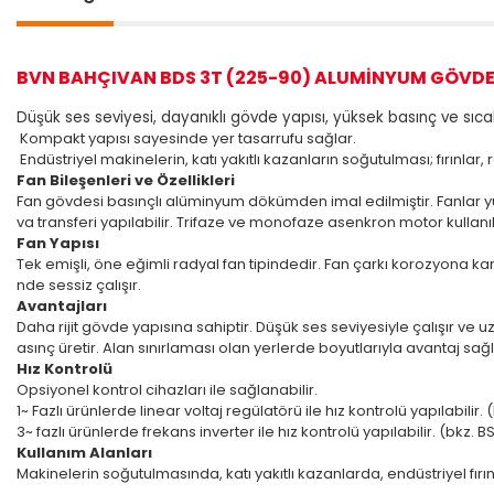
BVN BAHÇIVAN BDS 3T (225-90) ALUMİNYUM GÖVDE
Düşük ses seviyesi, dayanıklı gövde yapısı, yüksek basınç ve sıcakl
Kompakt yapısı sayesinde yer tasarrufu sağlar.
Endüstriyel makinelerin, katı yakıtlı kazanların soğutulması; fırınlar, 
Fan Bileşenleri ve Özellikleri
Fan gövdesi basınçlı alüminyum dökümden imal edilmiştir. Fanlar yü
va transferi yapılabilir. Trifaze ve monofaze asenkron motor kullanılı
Fan Yapısı
Tek emişli, öne eğimli radyal fan tipindedir. Fan çarkı korozyona ka
nde sessiz çalışır.
Avantajları
Daha rijit gövde yapısına sahiptir. Düşük ses seviyesiyle çalışır v
asınç üretir. Alan sınırlaması olan yerlerde boyutlarıyla avantaj sağla
Hız Kontrolü
Opsiyonel kontrol cihazları ile sağlanabilir.
1~ Fazlı ürünlerde linear voltaj regülatörü ile hız kontrolü yapılabilir
3~ fazlı ürünlerde frekans inverter ile hız kontrolü yapılabilir. (bkz.
Kullanım Alanları
Makinelerin soğutulmasında, katı yakıtlı kazanlarda, endüstriyel fırı