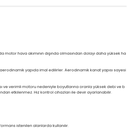
arında motor hava akımının dışında olmasından dolayı daha yüksek ha
ak aerodinamik yapıda imal edilirler. Aerodinamik kanat yapısı sayesi
ısı ve verimli motoru nedeniyle boyutlarına oranla yüksek debi ve b
ından etkilenmez. Hız kontrol cihazları ile devir ayarlanabilir.
ormans istenilen alanlarda kullanılır.