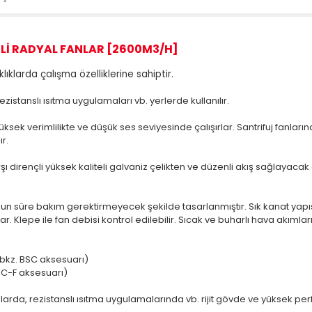
Lİ RADYAL FANLAR [2600M3/H]
ıklarda çalışma özelliklerine sahiptir.
rezistanslı ısıtma uygulamaları vb. yerlerde kullanılır.
ksek verimlilikte ve düşük ses seviyesinde çalışırlar. Santrifuj fanl
r.
rşı dirençli yüksek kaliteli galvaniz çelikten ve düzenli akış sağlayac
e uzun süre bakım gerektirmeyecek şekilde tasarlanmıştır. Sık kanat yap
r. Klepe ile fan debisi kontrol edilebilir. Sıcak ve buharlı hava akımlar
. (bkz. BSC aksesuarı)
 BSC-F aksesuarı)
nlarda, rezistanslı ısıtma uygulamalarında vb. rijit gövde ve yüksek perf