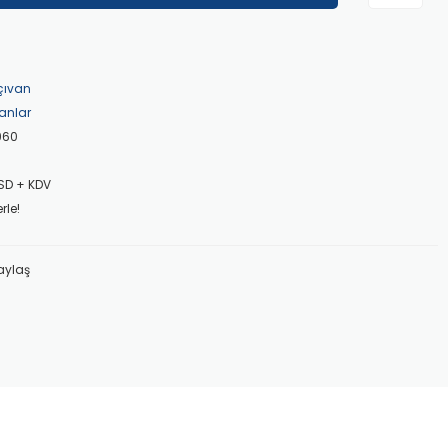
çıvan
anlar
960
SD + KDV
rle!
aylaş