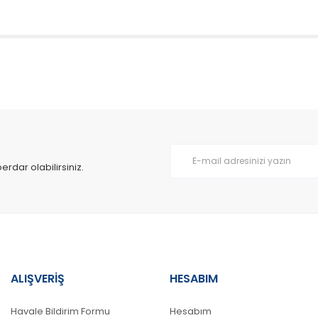
da yetersiz gördüğünüz noktaları öneri formunu kullanarak tarafımıza il
Bu ürüne ilk yorumu siz yapın!
Yorum Yaz
dar olabilirsiniz.
ALIŞVERİŞ
HESABIM
Gönder
Havale Bildirim Formu
Hesabım