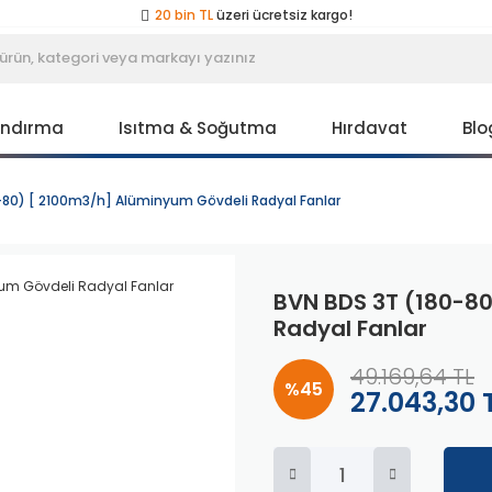
20 bin TL
üzeri ücretsiz kargo!
40 bin TL
üzeri özel teklif!
Peşin fiyatına
3 taksit
!
20 bin TL
üzeri ücretsiz kargo!
40 bin TL
üzeri özel teklif!
Peşin fiyatına
3 taksit
!
andırma
Isıtma & Soğutma
Hırdavat
Blo
20 bin TL
üzeri ücretsiz kargo!
40 bin TL
üzeri özel teklif!
-80) [ 2100m3/h] Alüminyum Gövdeli Radyal Fanlar
BVN BDS 3T (180-8
Radyal Fanlar
49.169,64 TL
%45
27.043,30 