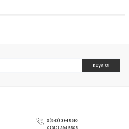
etebilirsiniz.
Kayıt Ol
0(543) 394 5510
0(312) 394 5505