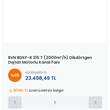
BVN BDKF-R 315 T (2000m³/h) Dikdörtgen
Dıştan Motorlu Kanal Fanı
42.651,80 TL
%45
23.458,49 TL
Peşin fiyatına
3 taksit
!
20 bin TL
üzeri ücretsiz kargo!
40 bin TL
üzeri özel teklif!
Peşin fiyatına
3 taksit
!
20 bin TL
üzeri ücretsiz kargo!