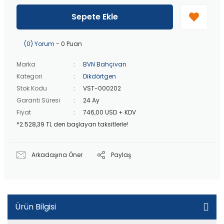
40 bin TL
üzeri özel teklif!
Peşin fiyatına
3 taksit
!
Sepete Ekle
20 bin TL
üzeri ücretsiz kargo!
40 bin TL
üzeri özel teklif!
(0) Yorum
- 0 Puan
Marka
BVN Bahçıvan
Kategori
Dikdörtgen
Stok Kodu
VST-000202
Garanti Süresi
24 Ay
Fiyat
746,00 USD + KDV
*2.528,39 TL den başlayan taksitlerle!
Arkadaşına Öner
Paylaş
Ürün Bilgisi