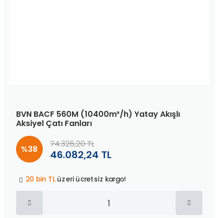
BVN BACF 560M (10400m³/h) Yatay Akışlı
Aksiyel Çatı Fanları
74.326,20 TL
%38
46.082,24 TL
Peşin fiyatına
3 taksit
!
20 bin TL
üzeri ücretsiz kargo!
40 bin TL
üzeri özel teklif!
Peşin fiyatına
3 taksit
!
20 bin TL
üzeri ücretsiz kargo!