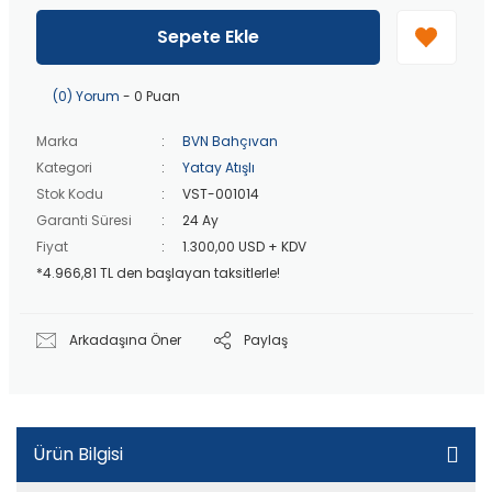
40 bin TL
üzeri özel teklif!
Peşin fiyatına
3 taksit
!
Sepete Ekle
20 bin TL
üzeri ücretsiz kargo!
40 bin TL
üzeri özel teklif!
(0) Yorum
- 0 Puan
Marka
BVN Bahçıvan
Kategori
Yatay Atışlı
Stok Kodu
VST-001014
Garanti Süresi
24 Ay
Fiyat
1.300,00 USD + KDV
*4.966,81 TL den başlayan taksitlerle!
Arkadaşına Öner
Paylaş
Ürün Bilgisi