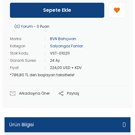
40 bin TL
üzeri özel teklif!
Peşin fiyatına
3 taksit
!
Sepete Ekle
20 bin TL
üzeri ücretsiz kargo!
40 bin TL
üzeri özel teklif!
(0) Yorum
- 0 Puan
Marka
BVN Bahçıvan
Kategori
Salyangoz Fanlar
Stok Kodu
VST-010211
Garanti Süresi
24 Ay
Fiyat
224,00 USD + KDV
*786,80 TL den başlayan taksitlerle!
Arkadaşına Öner
Paylaş
Ürün Bilgisi