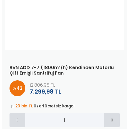
BVN ADD 7-7 (1800m³/h) Kendinden Motorlu
Çift Emişli Santrifuj Fan
12.806,98 TL
%43
7.299,98 TL
Peşin fiyatına
3 taksit
!
20 bin TL
üzeri ücretsiz kargo!
40 bin TL
üzeri özel teklif!
Peşin fiyatına
3 taksit
!
20 bin TL
üzeri ücretsiz kargo!