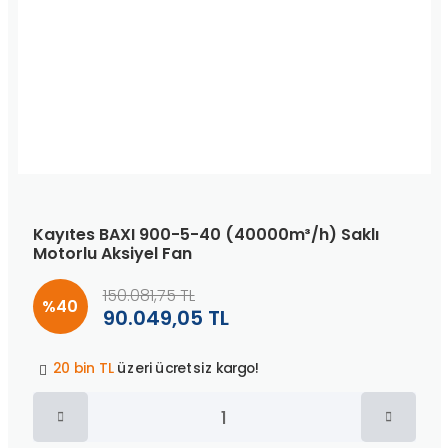
Kayıtes BAXI 900-5-40 (40000m³/h) Saklı
Motorlu Aksiyel Fan
150.081,75 TL
%40
90.049,05 TL
Peşin fiyatına
3 taksit
!
20 bin TL
üzeri ücretsiz kargo!
40 bin TL
üzeri özel teklif!
Peşin fiyatına
3 taksit
!
20 bin TL
üzeri ücretsiz kargo!