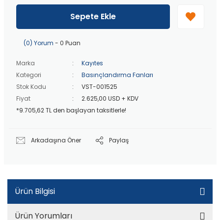
40 bin TL
üzeri özel teklif!
Peşin fiyatına
3 taksit
!
Sepete Ekle
20 bin TL
üzeri ücretsiz kargo!
40 bin TL
üzeri özel teklif!
(0) Yorum
- 0 Puan
Marka
Kayıtes
Kategori
Basınçlandırma Fanları
Stok Kodu
VST-001525
Fiyat
2.625,00 USD + KDV
*9.705,62 TL den başlayan taksitlerle!
Arkadaşına Öner
Paylaş
Ürün Bilgisi
Ürün Yorumları