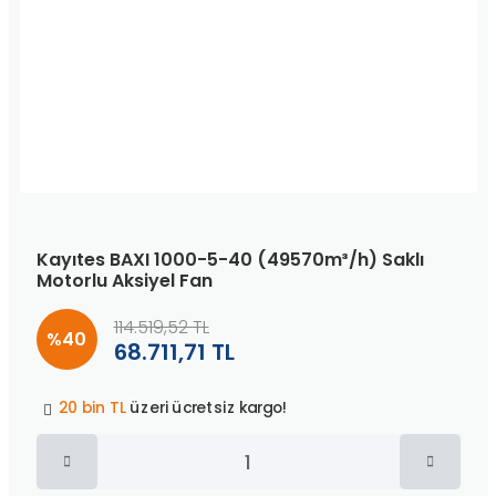
Kayıtes BAXI 1000-5-40 (49570m³/h) Saklı
Motorlu Aksiyel Fan
114.519,52 TL
%40
68.711,71 TL
Peşin fiyatına
3 taksit
!
20 bin TL
üzeri ücretsiz kargo!
40 bin TL
üzeri özel teklif!
Peşin fiyatına
3 taksit
!
20 bin TL
üzeri ücretsiz kargo!