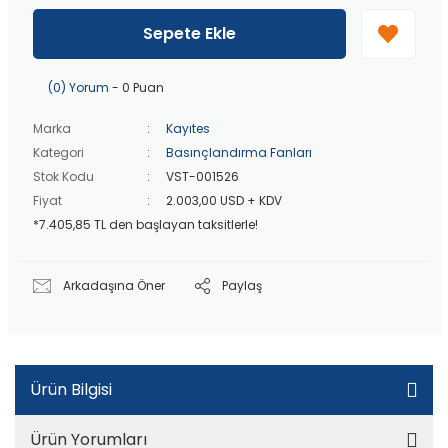
40 bin TL
üzeri özel teklif!
Peşin fiyatına
3 taksit
!
Sepete Ekle
20 bin TL
üzeri ücretsiz kargo!
40 bin TL
üzeri özel teklif!
(0) Yorum
- 0 Puan
Marka
Kayıtes
Kategori
Basınçlandırma Fanları
Stok Kodu
VST-001526
Fiyat
2.003,00 USD + KDV
*7.405,85 TL den başlayan taksitlerle!
Arkadaşına Öner
Paylaş
Ürün Bilgisi
Ürün Yorumları