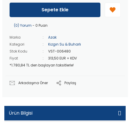
40 bin TL
üzeri özel teklif!
Peşin fiyatına
3 taksit
!
Sepete Ekle
20 bin TL
üzeri ücretsiz kargo!
40 bin TL
üzeri özel teklif!
(0) Yorum
- 0 Puan
Marka
Azak
Kategori
Kızgın Su & Buharlı
Stok Kodu
VST-006480
Fiyat
313,50 EUR + KDV
*1.780,84 TL den başlayan taksitlerle!
Arkadaşına Öner
Paylaş
Ürün Bilgisi