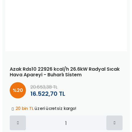
Azak Rds10 22926 kcal/h 26.6kW Radyal Sıcak
Hava Apareyi - Buharlı Sistem
20.653,38 TL
%20
16.522,70 TL
Peşin fiyatına
3 taksit
!
20 bin TL
üzeri ücretsiz kargo!
40 bin TL
üzeri özel teklif!
Peşin fiyatına
3 taksit
!
20 bin TL
üzeri ücretsiz kargo!