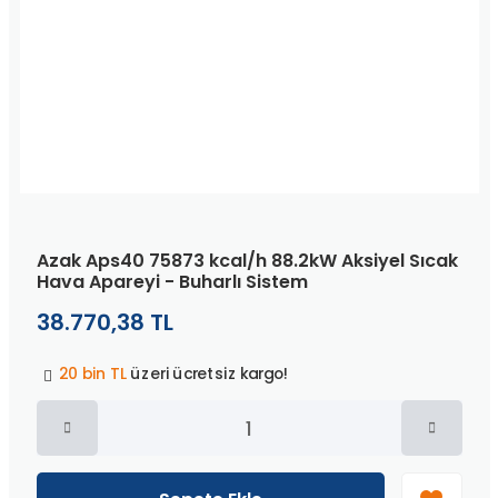
Azak Aps40 75873 kcal/h 88.2kW Aksiyel Sıcak
Hava Apareyi - Buharlı Sistem
38.770,38 TL
Peşin fiyatına
3 taksit
!
20 bin TL
üzeri ücretsiz kargo!
40 bin TL
üzeri özel teklif!
Peşin fiyatına
3 taksit
!
20 bin TL
üzeri ücretsiz kargo!
40 bin TL
üzeri özel teklif!
Peşin fiyatına
3 taksit
!