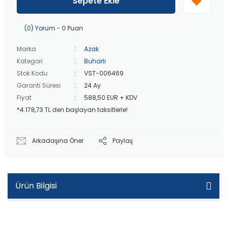
Sepete Ekle
20 bin TL
üzeri ücretsiz kargo!
40 bin TL
üzeri özel teklif!
(0) Yorum
- 0 Puan
Marka
Azak
Kategori
Buharlı
Stok Kodu
VST-006469
Garanti Süresi
24 Ay
Fiyat
588,50 EUR + KDV
*4.178,73 TL den başlayan taksitlerle!
Arkadaşına Öner
Paylaş
Ürün Bilgisi