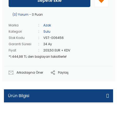
Sepete Ekle
20 bin TL
üzeri ücretsiz kargo!
40 bin TL
üzeri özel teklif!
(0) Yorum
- 0 Puan
Marka
Azak
Kategori
Sulu
Stok Kodu
VST-006456
Garanti Süresi
24 Ay
Fiyat
203,50 EUR + KDV
*1.444,98 TL den başlayan taksitlerle!
Arkadaşına Öner
Paylaş
Ürün Bilgisi