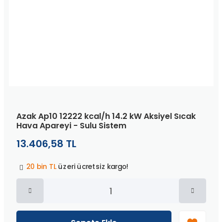
Azak Ap10 12222 kcal/h 14.2 kW Aksiyel Sıcak
Hava Apareyi - Sulu Sistem
13.406,58 TL
Peşin fiyatına
3 taksit
!
20 bin TL
üzeri ücretsiz kargo!
40 bin TL
üzeri özel teklif!
Peşin fiyatına
3 taksit
!
20 bin TL
üzeri ücretsiz kargo!
40 bin TL
üzeri özel teklif!
Peşin fiyatına
3 taksit
!