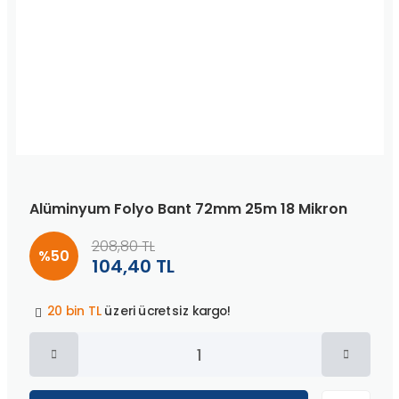
Alüminyum Folyo Bant 72mm 25m 18 Mikron
208,80 TL
%50
104,40 TL
Peşin fiyatına
3 taksit
!
20 bin TL
üzeri ücretsiz kargo!
40 bin TL
üzeri özel teklif!
Peşin fiyatına
3 taksit
!
20 bin TL
üzeri ücretsiz kargo!
40 bin TL
üzeri özel teklif!