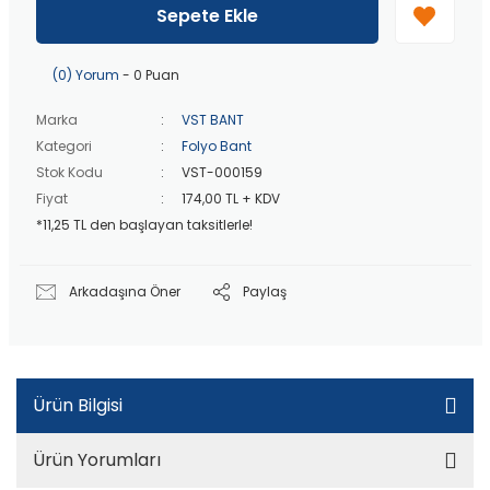
Peşin fiyatına
3 taksit
!
Sepete Ekle
20 bin TL
üzeri ücretsiz kargo!
40 bin TL
üzeri özel teklif!
(0) Yorum
- 0 Puan
Marka
VST BANT
Kategori
Folyo Bant
Stok Kodu
VST-000159
Fiyat
174,00 TL + KDV
*11,25 TL den başlayan taksitlerle!
Arkadaşına Öner
Paylaş
Ürün Bilgisi
Ürün Yorumları