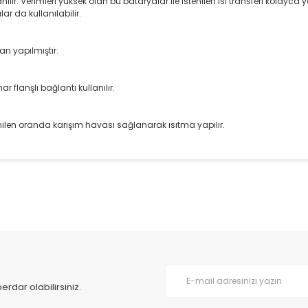
ır. Verimleri yüksek olan bu bataryalar ile istenilen ısı transferi kolayca ya
lar da kullanılabilir.
an yapılmıştır.
r flanşlı bağlantı kullanılır.
enilen oranda karışım havası sağlanarak ısıtma yapılır.
da yetersiz gördüğünüz noktaları öneri formunu kullanarak tarafımıza il
Bu ürüne ilk yorumu siz yapın!
Yorum Yaz
dar olabilirsiniz.