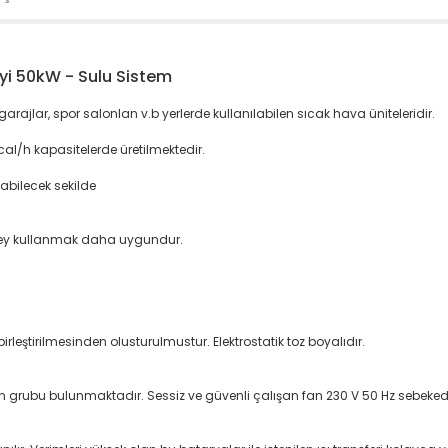
yi 50kW - Sulu Sistem
garajlar, spor salonlan v.b yerlerde kullanılabilen sıcak hava üniteleridir.
al/h kapasitelerde üretilmektedir.
sabilecek sekilde
arey kullanmak daha uygundur.
rleştirilmesinden olusturulmustur. Elektrostatik toz boyalıdır.
 fan grubu bulunmaktadır. Sessiz ve güvenli çalışan fan 230 V 50 Hz sebekede