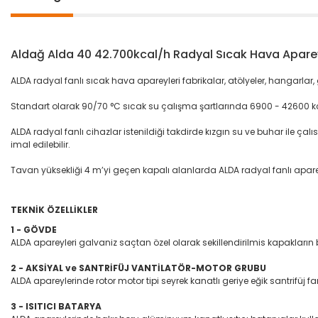
Aldağ Alda 40 42.700kcal/h Radyal Sıcak Hava Apare
ALDA radyal fanlı sıcak hava apareyleri fabrikalar, atölyeler, hangarlar, 
Standart olarak 90/70 °C sıcak su çalışma şartlarında 6900 - 42600 kc
ALDA radyal fanlı cihazlar istenildiği takdirde kızgın su ve buhar ile çalı
imal edilebilir.
Tavan yüksekliği 4 m’yi geçen kapalı alanlarda ALDA radyal fanlı ap
TEKNİK ÖZELLİKLER
1 - GÖVDE
ALDA apareyleri galvaniz saçtan özel olarak sekillendirilmis kapakların bi
2 - AKSİYAL ve SANTRİFÜJ VANTİLATÖR-MOTOR GRUBU
ALDA apareylerinde rotor motor tipi seyrek kanatlı geriye eğik santrifüj
3 - ISITICI BATARYA