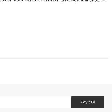
pılabilir. isteğe bağlı olarak buhar ve kızgın su seçenekleri için (0,5 Atü
etebilirsiniz.
Kayıt Ol