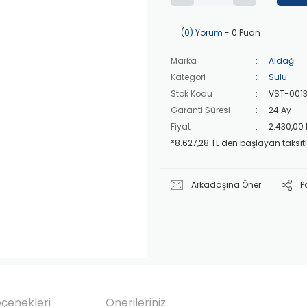
(0) Yorum
- 0 Puan
Marka
Aldağ
Kategori
Sulu
Stok Kodu
VST-0013
Garanti Süresi
24 Ay
Fiyat
2.430,00
*8.627,28 TL den başlayan taksitl
Arkadaşına Öner
P
eçenekleri
Önerileriniz