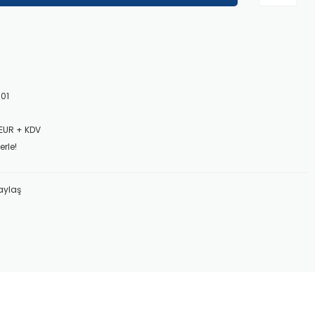
01
 EUR + KDV
erle!
aylaş