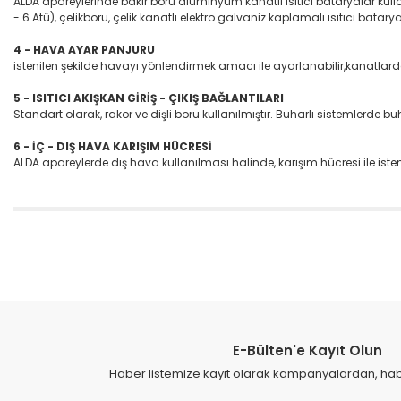
ALDA apareylerinde bakır boru alüminyum kanatlı ısıtıcı bataryalar kullanıl
- 6 Atü), çelikboru, çelik kanatlı elektro galvaniz kaplamalı ısıtıcı batarya
4 - HAVA AYAR PANJURU
istenilen şekilde havayı yönlendirmek amacı ile ayarlanabilir,kanatlard
5 - ISITICI AKIŞKAN GİRİŞ - ÇIKIŞ BAĞLANTILARI
Standart olarak, rakor ve dişli boru kullanılmıştır. Buharlı sistemlerde buha
6 - İÇ - DIŞ HAVA KARIŞIM HÜCRESİ
ALDA apareylerde dış hava kullanılması halinde, karışım hücresi ile ist
Bu ürünün fiyat bilgisi, resim, ürün açıklamalarında ve diğer konular
Görüş ve önerileriniz için teşekkür ederiz.
Ürün resmi kalitesiz, bozuk veya görüntülenemiyor.
Ürün açıklamasında eksik bilgiler bulunuyor.
E-Bülten'e Kayıt Olun
Ürün bilgilerinde hatalar bulunuyor.
Haber listemize kayıt olarak kampanyalardan, haber
Ürün fiyatı diğer sitelerden daha pahalı.