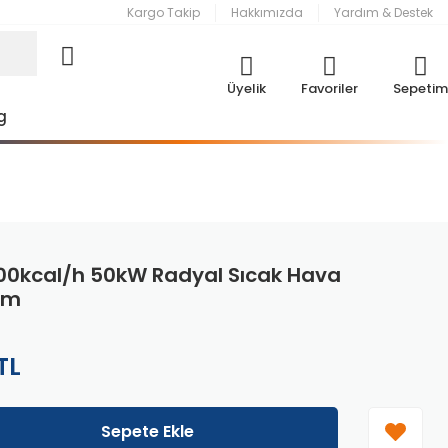
Kargo Takip
Hakkımızda
Yardım & Destek
Üyelik
Favoriler
Sepetim
g
00kcal/h 50kW Radyal Sıcak Hava
tem
TL
Sepete Ekle