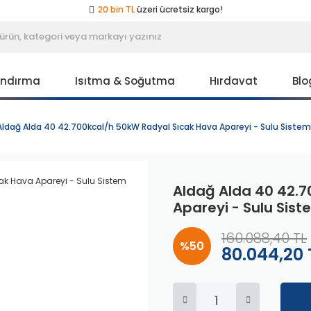
20 bin TL
üzeri ücretsiz kargo!
40 bin TL
üzeri özel teklif!
Peşin fiyatına
3 taksit
!
20 bin TL
üzeri ücretsiz kargo!
40 bin TL
üzeri özel teklif!
Peşin fiyatına
3 taksit
!
andırma
Isıtma & Soğutma
Hırdavat
Blo
20 bin TL
üzeri ücretsiz kargo!
40 bin TL
üzeri özel teklif!
Aldağ Alda 40 42.700kcal/h 50kW Radyal Sıcak Hava Apareyi - Sulu Sistem
Aldağ Alda 40 42.7
Apareyi - Sulu Sis
160.088,40 TL
%50
80.044,20 