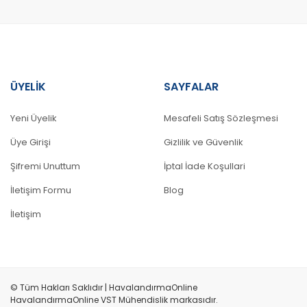
Bu ürüne benzer farklı alternatifler olmalı.
ÜYELİK
SAYFALAR
Yeni Üyelik
Mesafeli Satış Sözleşmesi
Üye Girişi
Gizlilik ve Güvenlik
Şifremi Unuttum
İptal İade Koşullari
İletişim Formu
Blog
İletişim
© Tüm Hakları Saklıdır | HavalandırmaOnline
HavalandırmaOnline VST Mühendislik markasıdır.