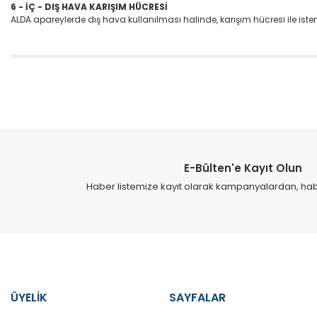
6 - İÇ - DIŞ HAVA KARIŞIM HÜCRESİ
ALDA apareylerde dış hava kullanılması halinde, karışım hücresi ile ist
Bu ürünün fiyat bilgisi, resim, ürün açıklamalarında ve diğer konular
Görüş ve önerileriniz için teşekkür ederiz.
Ürün resmi kalitesiz, bozuk veya görüntülenemiyor.
Ürün açıklamasında eksik bilgiler bulunuyor.
E-Bülten'e Kayıt Olun
Ürün bilgilerinde hatalar bulunuyor.
Haber listemize kayıt olarak kampanyalardan, haber
Ürün fiyatı diğer sitelerden daha pahalı.
Bu ürüne benzer farklı alternatifler olmalı.
ÜYELİK
SAYFALAR