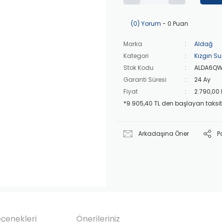
(0) Yorum
- 0 Puan
Marka
Aldağ
Kategori
Kızgın Su
Stok Kodu
ALDA6QW
Garanti Süresi
24 Ay
Fiyat
2.790,00
*9.905,40 TL den başlayan taksitl
Arkadaşına Öner
P
eçenekleri
Önerileriniz