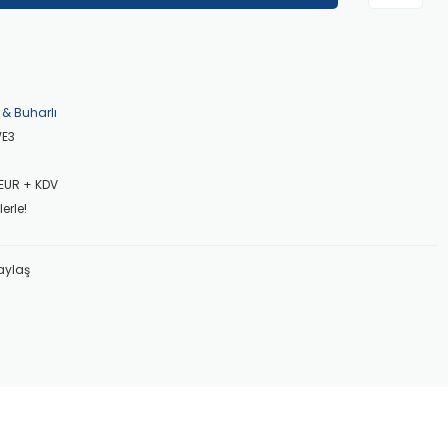
 & Buharlı
E3
 EUR + KDV
erle!
aylaş