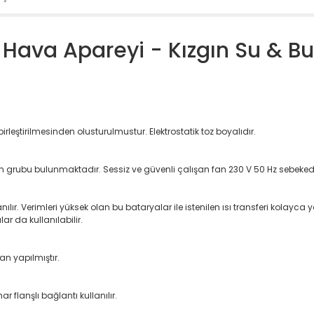
Hava Apareyi - Kızgın Su & Bu
rleştirilmesinden olusturulmustur. Elektrostatik toz boyalıdır.
 fan grubu bulunmaktadır. Sessiz ve güvenli çalışan fan 230 V 50 Hz sebekede
ır. Verimleri yüksek olan bu bataryalar ile istenilen ısı transferi kolayca ya
lar da kullanılabilir.
an yapılmıştır.
r flanşlı bağlantı kullanılır.