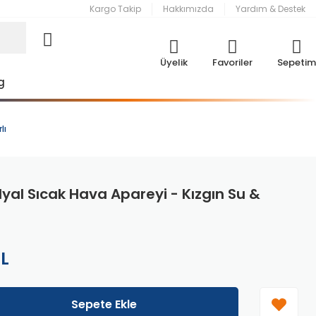
Kargo Takip
Hakkımızda
Yardım & Destek
Üyelik
Favoriler
Sepetim
g
lı
yal Sıcak Hava Apareyi - Kızgın Su &
TL
Sepete Ekle