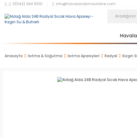
0(543) 394 5510
info@havalandirmaonline.com
Haval
Anasayfa
Isıtma & Soğutma
Isıtma Apareyleri
Radyal
Kızgın S