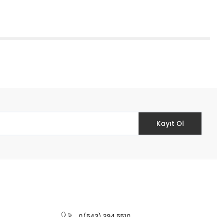
etebilirsiniz.
Kayıt Ol
0(543) 394 5510