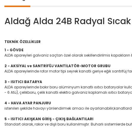
Aldağ Alda 24B Radyal Sıcak 
TEKNİK ÖZELLİKLER
1 - GÖVDE
ALDA apareyleri galvaniz saçtan özel olarak sekillendirilmis kapakların bi
2 - AKSİYAL ve SANTRİFÜJ VANTİLATÖR-MOTOR GRUBU
ALDA apareylerinde rotor motor tipi seyrek kanatlı geriye eğik santrifüj
3 - ISITICI BATARYA
ALDA apareylerinde bakır boru alüminyum kanatlı ısıtıcı bataryalar kullanıl
- 6 Atü), çelikboru, çelik kanatlı elektro galvaniz kaplamalı ısıtıcı batarya
4 - HAVA AYAR PANJURU
istenilen şekilde havayı yönlendirmek amacı ile ayarlanabilir,kanatlard
5 - ISITICI AKIŞKAN GİRİŞ - ÇIKIŞ BAĞLANTILARI
Standart olarak, rakor ve dişli boru kullanılmıştır. Buharlı sistemlerde buha