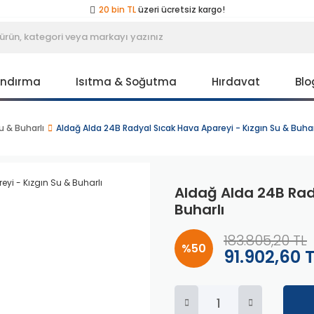
20 bin TL
üzeri ücretsiz kargo!
40 bin TL
üzeri özel teklif!
Peşin fiyatına
3 taksit
!
20 bin TL
üzeri ücretsiz kargo!
40 bin TL
üzeri özel teklif!
Peşin fiyatına
3 taksit
!
andırma
Isıtma & Soğutma
Hırdavat
Blo
20 bin TL
üzeri ücretsiz kargo!
40 bin TL
üzeri özel teklif!
u & Buharlı
Aldağ Alda 24B Radyal Sıcak Hava Apareyi - Kızgın Su & Buhar
Aldağ Alda 24B Rad
Buharlı
183.805,20 TL
%50
91.902,60 