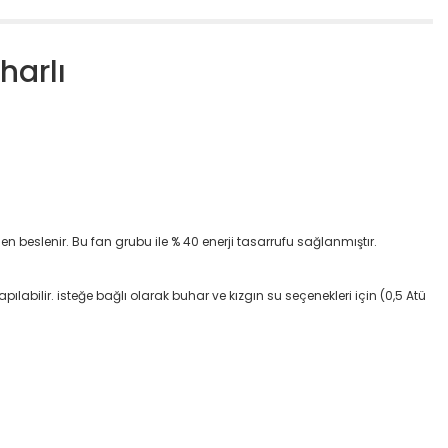
harlı
n beslenir. Bu fan grubu ile % 40 enerji tasarrufu sağlanmıştır.
pılabilir. isteğe bağlı olarak buhar ve kızgın su seçenekleri için (0,5 Atü