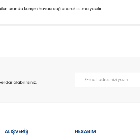
enilen oranda karışım havası sağlanarak ısıtma yapılır.
da yetersiz gördüğünüz noktaları öneri formunu kullanarak tarafımıza il
Bu ürüne ilk yorumu siz yapın!
Yorum Yaz
dar olabilirsiniz.
ALIŞVERİŞ
HESABIM
Gönder