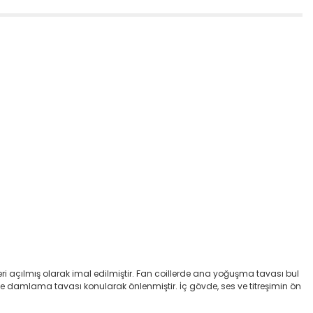
ri açılmış olarak imal edilmiştir. Fan coillerde ana yoğuşma tavası bul
e damlama tavası konularak önlenmiştir. İç gövde, ses ve titreşimin ön