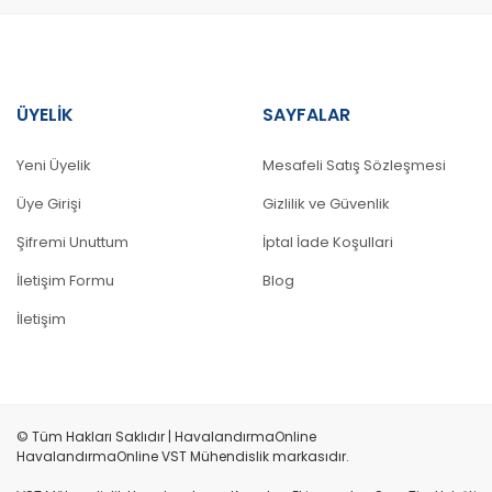
ÜYELİK
SAYFALAR
Yeni Üyelik
Mesafeli Satış Sözleşmesi
Üye Girişi
Gizlilik ve Güvenlik
Şifremi Unuttum
İptal İade Koşullari
İletişim Formu
Blog
İletişim
© Tüm Hakları Saklıdır | HavalandırmaOnline
HavalandırmaOnline VST Mühendislik markasıdır.