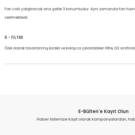
Fan coili çalıştıracak ana şalter 3 konumludur. Aynı zamanda fan hızını
verilmektedir.
6 - FİLTRE
Özel olarak tasarlanmış kızaklı ve kolayca çıkarılabilen filtre, G2 sınıfı
Bu ürünün fiyat bilgisi, resim, ürün açıklamalarında ve diğer konular
Görüş ve önerileriniz için teşekkür ederiz.
Ürün resmi kalitesiz, bozuk veya görüntülenemiyor.
Ürün açıklamasında eksik bilgiler bulunuyor.
E-Bülten'e Kayıt Olun
Ürün bilgilerinde hatalar bulunuyor.
Haber listemize kayıt olarak kampanyalardan, haber
Ürün fiyatı diğer sitelerden daha pahalı.
Bu ürüne benzer farklı alternatifler olmalı.