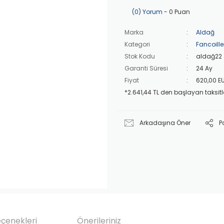
(0) Yorum
- 0 Puan
Marka
Aldağ
Kategori
Fancoille
Stok Kodu
aldağ22
Garanti Süresi
24 Ay
Fiyat
620,00 E
*2.641,44 TL den başlayan taksitle
Arkadaşına Öner
P
eçenekleri
Önerileriniz