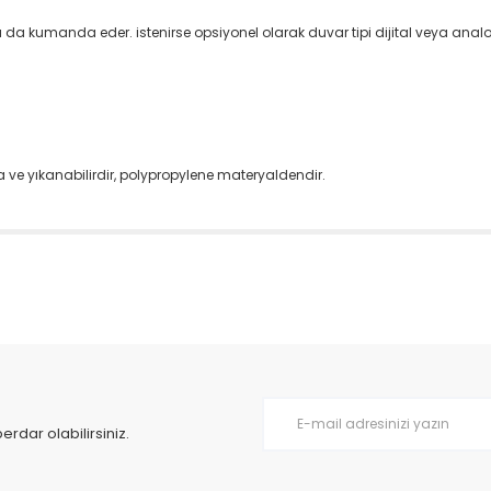
 da kumanda eder. istenirse opsiyonel olarak duvar tipi dijital veya anal
nda ve yıkanabilirdir, polypropylene materyaldendir.
da yetersiz gördüğünüz noktaları öneri formunu kullanarak tarafımıza il
Bu ürüne ilk yorumu siz yapın!
Yorum Yaz
dar olabilirsiniz.