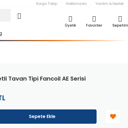
Kargo Takip
Hakkımızda
Yardım & Destek
Üyelik
Favoriler
Sepetim
g
li Tavan Tipi Fancoil AE Serisi
TL
Sepete Ekle