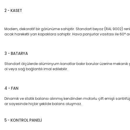
2 - KASET
Modern, dekoratif bir görünüme sahiptir. Standart beyaz (RAL 9002) renkt
acak hareketli yan kapaklara sahiptir. Hava panjurlar vasıtası ile 60° a
3 - BATARYA
Standart ölçülerde alüminyum kanatlar bakır borular üzerine mekanik şişirme
ol veya sağ bağlantılı imal edilebilir.
4 - FAN
Dinamik ve statik balansı alınmış kendinden motorlu çift emişli santrifüj 
ar sayesinde hiçbir şekilde balans oluşmaz.
5 - KONTROL PANELİ