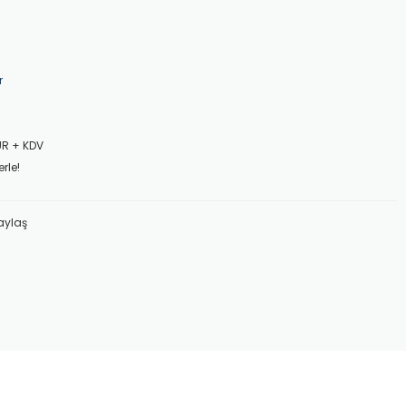
r
UR + KDV
rle!
aylaş