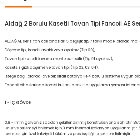
Aldağ 2 Borulu Kasetli Tavan Tipi Fancoil AE Ser
ALDAĞ AE serisi fan coil cihazları 5 değişik tip, 7 farklı model olarak imal
Döşeme tipi, kasetli ayaklı veya ayaksız (Tip 00),
Tavan tipi kasetli tavana monte edilebilir (Tip 01 ayaksız),
Kasetsiz gizli döşeme ve tavan tipi (Tip 02, 03, 04).
İsteğe bağlı olarak ilave tek sıralı batarya ile 4 borulu sisteme uygun olara
Fancoil cihazlarında kombi kullanılacak ise, uygulama şeması internet s
1 - İÇ GÖVDE
0,8 -1 mm galvaniz sacdan şekillendirilmiş konstrüksiyona sahiptir. Büt
unur ve terlemeyi önlemek için 3 mm thermal izolasyon uygulanmıştır. 
lenmesi için özel takviyeli büküm ve pres isçiliği ile şekillendirilmiştir.