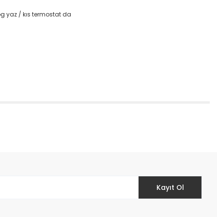
og yaz / kıs termostat da
etebilirsiniz.
Kayıt Ol