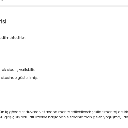
isi
 edilmektedirler.
k sipariş verilebilir.
itesinde gösterilmiştir.
ün iç gövdeler duvara ve tavana monte edilebilecek şekilde montaj delikle
Su giriş çıkış boruları üzerine bağlanan elemanlardan gelen yoğuşma, ilav