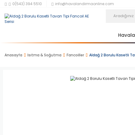
0(543) 394 5510
info@havalandirmaonline.com
Haval
Anasayfa
Isıtma & Soğutma
Fancoiller
Aldağ 2 Borulu Kasetli Tav