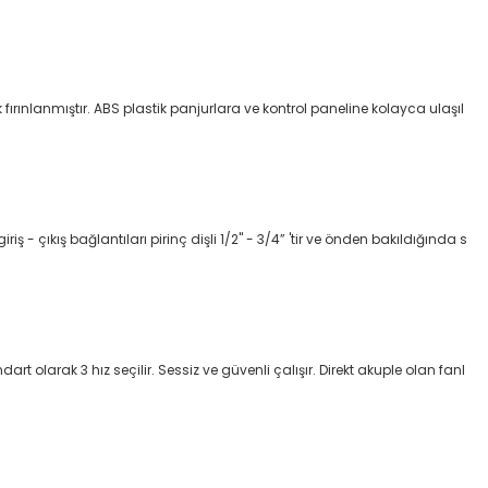
ırınlanmıştır. ABS plastik panjurlara ve kontrol paneline kolayca ulaşıl
 - çıkış bağlantıları pirinç dişli 1/2" - 3/4” 'tir ve önden bakıldığında s
t olarak 3 hız seçilir. Sessiz ve güvenli çalışır. Direkt akuple olan fanl