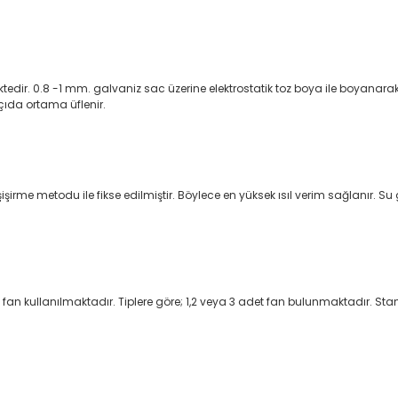
edir. 0.8 -1 mm. galvaniz sac üzerine elektrostatik toz boya ile boyanarak f
çıda ortama üflenir.
 metodu ile fikse edilmiştir. Böylece en yüksek ısıl verim sağlanır. Su giriş
fan kullanılmaktadır. Tiplere göre; 1,2 veya 3 adet fan bulunmaktadır. Standar