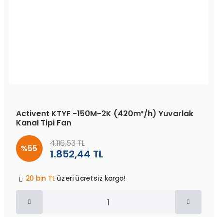
Activent KTYF -150M-2K (420m³/h) Yuvarlak
Kanal Tipi Fan
4.116,53 TL
%55
1.852,44 TL
Peşin fiyatına
3 taksit
!
20 bin TL
üzeri ücretsiz kargo!
40 bin TL
üzeri özel teklif!
Peşin fiyatına
3 taksit
!
20 bin TL
üzeri ücretsiz kargo!