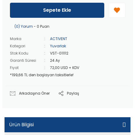
40 bin TL
üzeri özel teklif!
Peşin fiyatına
3 taksit
!
Sepete Ekle
20 bin TL
üzeri ücretsiz kargo!
40 bin TL
üzeri özel teklif!
(0) Yorum
- 0 Puan
Marka
ACTIVENT
Kategori
Yuvarlak
Stok Kodu
VST-011112
Garanti Süresi
24 Ay
Fiyat
72,00 USD + KDV
*199,66 TL den başlayan taksitlerle!
Arkadaşına Öner
Paylaş
Ürün Bilgisi