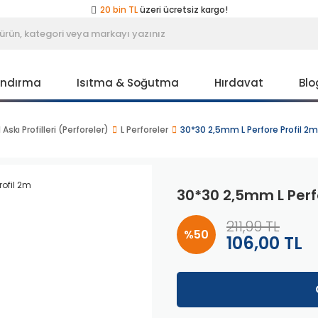
20 bin TL
üzeri ücretsiz kargo!
40 bin TL
üzeri özel teklif!
Peşin fiyatına
3 taksit
!
20 bin TL
üzeri ücretsiz kargo!
40 bin TL
üzeri özel teklif!
Peşin fiyatına
3 taksit
!
andırma
Isıtma & Soğutma
Hırdavat
Blo
20 bin TL
üzeri ücretsiz kargo!
40 bin TL
üzeri özel teklif!
Askı Profilleri (Perforeler)
L Perforeler
30*30 2,5mm L Perfore Profil 2m
30*30 2,5mm L Perf
211,99 TL
%50
106,00 TL