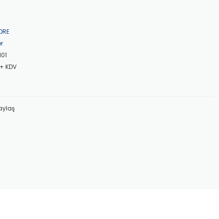
ORE
er
101
 + KDV
aylaş