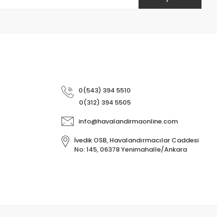
0(543) 394 5510
0(312) 394 5505
info@havalandirmaonline.com
İvedik OSB, Havalandırmacılar Caddesi
No: 145, 06378 Yenimahalle/Ankara