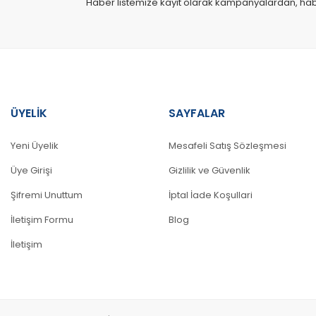
Haber listemize kayıt olarak kampanyalardan, haber
Ürün fiyatı diğer sitelerden daha pahalı.
Bu ürüne benzer farklı alternatifler olmalı.
ÜYELİK
SAYFALAR
Yeni Üyelik
Mesafeli Satış Sözleşmesi
Üye Girişi
Gizlilik ve Güvenlik
Şifremi Unuttum
İptal İade Koşullari
İletişim Formu
Blog
İletişim