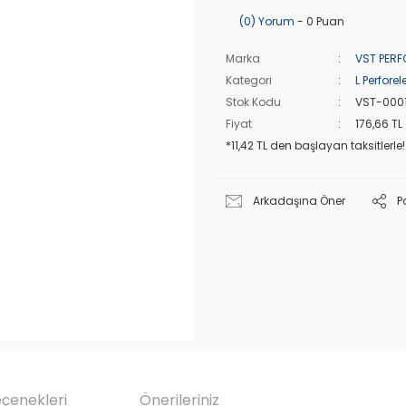
(0) Yorum
- 0 Puan
Marka
VST PERF
Kategori
L Perforel
Stok Kodu
VST-000
Fiyat
176,66 TL
*11,42 TL den başlayan taksitlerle!
Arkadaşına Öner
P
eçenekleri
Önerileriniz