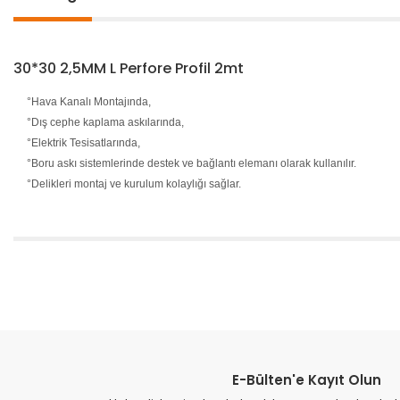
30*30 2,5MM L Perfore Profil 2mt
°Hava Kanalı Montajında,
°Dış cephe kaplama askılarında,
°Elektrik Tesisatlarında,
°Boru askı sistemlerinde destek ve bağlantı elemanı olarak kullanılır.
°Delikleri montaj ve kurulum kolaylığı sağlar.
Bu ürünün fiyat bilgisi, resim, ürün açıklamalarında ve diğer konular
Görüş ve önerileriniz için teşekkür ederiz.
Ürün resmi kalitesiz, bozuk veya görüntülenemiyor.
Ürün açıklamasında eksik bilgiler bulunuyor.
E-Bülten'e Kayıt Olun
Ürün bilgilerinde hatalar bulunuyor.