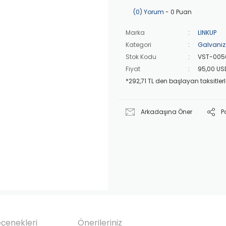
(0) Yorum
- 0 Puan
Marka
LINKUP
Kategori
Galvaniz
Stok Kodu
VST-005
Fiyat
95,00 US
*292,71 TL den başlayan taksitlerl
Arkadaşına Öner
P
eçenekleri
Önerileriniz