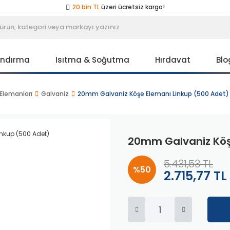
20 bin TL
üzeri ücretsiz kargo!
40 bin TL
üzeri özel teklif!
Peşin fiyatına
3 taksit
!
20 bin TL
üzeri ücretsiz kargo!
40 bin TL
üzeri özel teklif!
Peşin fiyatına
3 taksit
!
andırma
Isıtma & Soğutma
Hırdavat
Blo
20 bin TL
üzeri ücretsiz kargo!
40 bin TL
üzeri özel teklif!
Elemanları
Galvaniz
20mm Galvaniz Köşe Elemanı Linkup (500 Adet)
20mm Galvaniz Köş
5.431,53 TL
%50
2.715,77 TL