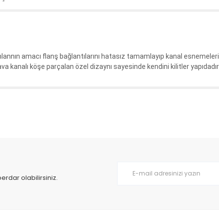
nlannın amacı flanş bağlantılarını hatasız tamamlayıp kanal esnemele
hava kanalı köşe parçalan özel dizaynı sayesinde kendini kilitler yapıdadır
da yetersiz gördüğünüz noktaları öneri formunu kullanarak tarafımıza il
Bu ürüne ilk yorumu siz yapın!
Yorum Yaz
dar olabilirsiniz.