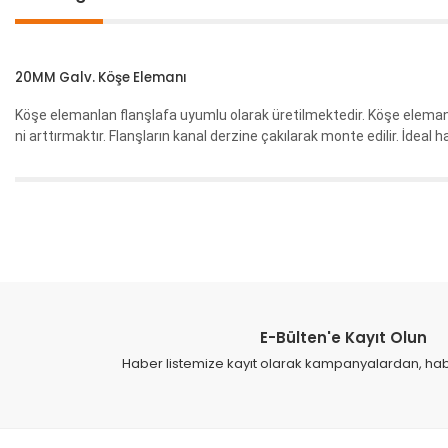
20MM Galv. Köşe Elemanı
Köşe elemanlan flanşlafa uyumlu olarak üretilmektedir. Köşe elema
ni arttırmaktır. Flanşların kanal derzine çakılarak monte edilir. İdeal 
Bu ürünün fiyat bilgisi, resim, ürün açıklamalarında ve diğer konular
Görüş ve önerileriniz için teşekkür ederiz.
Ürün resmi kalitesiz, bozuk veya görüntülenemiyor.
Ürün açıklamasında eksik bilgiler bulunuyor.
E-Bülten'e Kayıt Olun
Ürün bilgilerinde hatalar bulunuyor.
Haber listemize kayıt olarak kampanyalardan, haber
Ürün fiyatı diğer sitelerden daha pahalı.
Bu ürüne benzer farklı alternatifler olmalı.