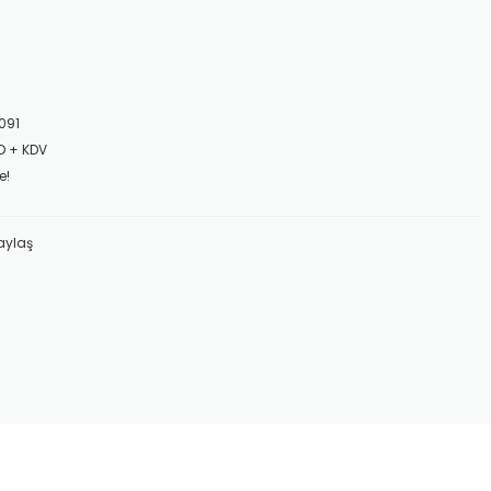
091
D + KDV
e!
aylaş