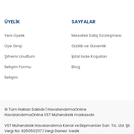
ÜYELİK
SAYFALAR
Yeni Üyelik
Mesafeli Satış Sözleşmesi
Üye Girişi
Gizlilik ve Güvenlik
Şifremi Unuttum
İptal İade Koşullari
İletişim Formu
Blog
İletişim
© Tüm Hakları Saklıdır | HavalandırmaOnline
HavalandırmaOnline VST Mühendislik markasıdır.
VST Mühendislik Havalandırma Kanal ve Ekipmanları San. Tic. Ltd. Şti.
Vergi No: 9250502117 | Vergi Dairesi: İvedik